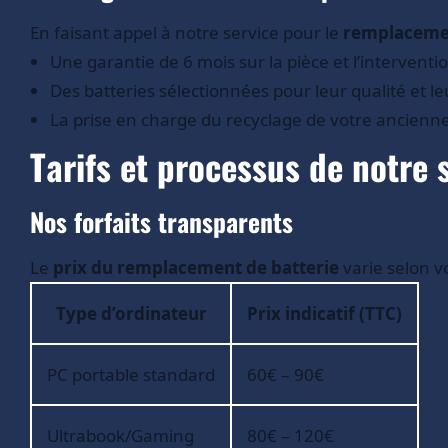
En faisant appel à notre service pour le
remplacemen
Une garantie de 6 mois sur la pièce et l’interventi
Des batteries sélectionnées pour leur qualité et le
La prise en charge du recyclage de votre ancienne
Tarifs et processus de notre 
Nos forfaits transparents
Le
prix du remplacement de batterie
varie selon v
Type d’ordinateur
Prix indicatif (TTC)
PC portable standard
60€ – 90€
Ultrabook/Gaming
80€ – 120€