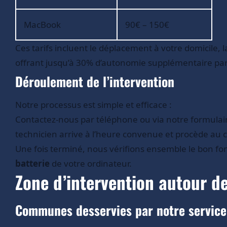
MacBook
90€ – 150€
Ces tarifs incluent le déplacement à votre domicile,
offrant jusqu’à 30% d’autonomie supplémentaire par r
Déroulement de l’intervention
Notre processus est simple et efficace :
Contactez-nous par téléphone ou via notre formulair
technicien arrive à l’heure convenue et procède au 
Une fois terminé, nous vérifions ensemble le bon f
batterie
de votre ordinateur.
Zone d’intervention autour d
Communes desservies par notre service