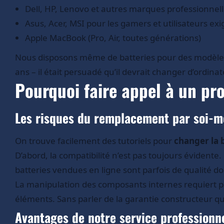
Dell, HP, Lenovo et autres marques professionnel
Asus, Acer, MSI pour les gamers et utilisateurs ex
Apple MacBook (Pro, Air, toutes générations)
Nous disposons même de batteries pour des modèles 
ans – il était persuadé qu’il devrait changer d’ordina
Pourquoi faire appel à un pr
Les risques du remplacement par soi-
On trouve facilement des tutoriels pour
changer la 
D’abord, la compatibilité n’est pas toujours évidente.
batteries vendues en ligne sont parfois de qualité 
La manipulation des composants internes requiert 
éléments. Sans parler de la garantie constructeur 
Avantages de notre service professionn