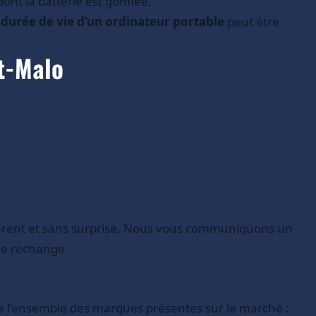
ont la batterie est gonflée.
a
durée de vie d’un ordinateur portable
peut être
nt-Malo
sparent et sans surprise. Nous vous communiquons un
 de rechange.
re l’ensemble des marques présentes sur le marché :