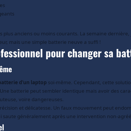
les
igeants
plus anciens ou moins courants. La semaine dernière, j’
teur, mais une simple batterie neuve a suffi !
ofessionnel pour changer sa bat
même
batterie d’un laptop
soi-même. Cependant, cette solutio
 Une batterie peut sembler identique mais avoir des caract
douteuse, voire dangereuses.
précision et délicatesse. Un faux mouvement peut endom
qui saute généralement après une intervention non-agré
el