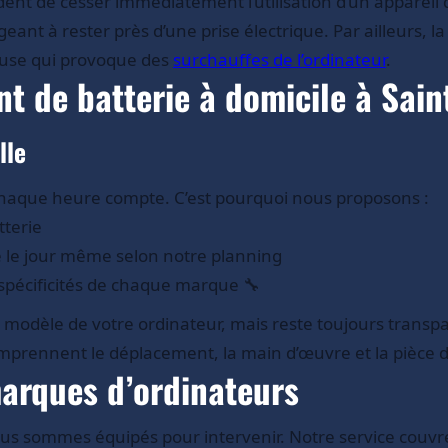
ent de cesser immédiatement l’utilisation d’un appareil d
eant à rester près d’une prise électrique. Par ailleurs, l
euse qui provoque des
surchauffes de l’ordinateur
.
t de batterie à domicile à Sai
lle
, chaque heure compte. C’est pourquoi nous proposons :
tterie
e le jour même selon notre planning
 spécificités de chaque marque 🔧
e modèle de votre ordinateur, mais reste toujours tran
comprennent le déplacement, la main d’œuvre et la pièce
marques d’ordinateurs
ous sommes équipés pour intervenir. Notre service couv