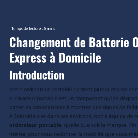
Changement de Batterie Or
Express à Domicile
Introduction
Votre ordinateur portable ne tient plus la charge co
ordinateur portable est un composant qui se dégrade 
batteries commencent à montrer des signes de faibl
À Saint-Malo et dans ses environs, notre équipe de t
ordinateur portable
, quelle que soit la marque. Fi
même, pour vous redonner la mobilité que vous mér