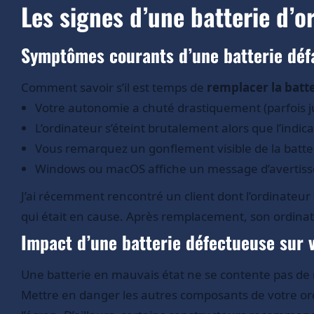
Les signes d’une batterie d’o
Symptômes courants d’une batterie défa
Comment savoir s’il est temps de
remplacer la batte
Votre autonomie a chuté drastiquement (parfois 
L’ordinateur s’éteint brutalement alors que l’indic
Vous remarquez un gonflement visible de la batte
Windows ou macOS affiche un message d’avertissem
J’ai récemment rencontré un client dont l’ordinateur 
qui était en cause. Après remplacement, son ordinat
Impact d’une batterie défectueuse sur v
Une batterie en mauvais état ne se contente pas de r
Mettre en danger les autres composants de votre ord