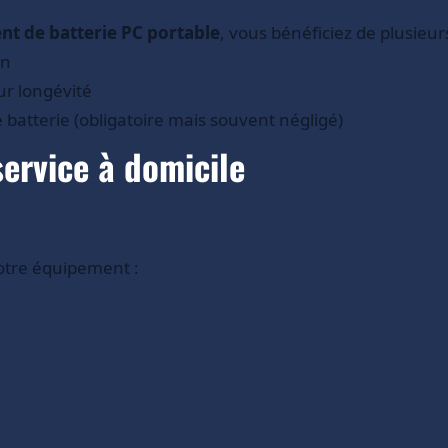
t de batterie PC portable
, vous bénéficiez de plusieur
on
ur longévité
 batterie (obligatoire mais souvent négligé)
service à domicile
otre équipement :