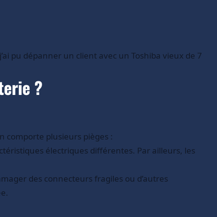
ai pu dépanner un client avec un Toshiba vieux de 7
terie ?
n comporte plusieurs pièges :
éristiques électriques différentes. Par ailleurs, les
mager des connecteurs fragiles ou d’autres
ée.