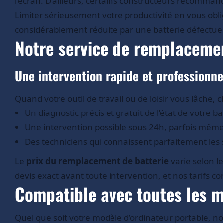
l’écran. D’ailleurs, certains constructeurs recommand
Limiter sérieusement votre productivité en vous oblig
considérablement réduite par une batterie défectu
Notre service de remplacemen
Une intervention rapide et professionne
Quand votre outil de travail ou de loisir vous lâche
Un diagnostic précis et gratuit de l’état de votre ba
Une intervention possible sous 24h, parfois mêm
Des techniciens qui connaissent parfaitement les
Le
prix du remplacement de batterie
varie selon l
devis exact avant toute intervention, et nos tarifs 
Compatible avec toutes les 
Quel que soit votre modèle d’ordinateur portable, n