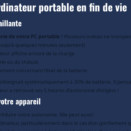
rdinateur portable en fin de vie
illante
rie de votre PC portable
? Plusieurs indices ne trompen
jusqu’à quelques minutes seulement)
ateur affiche encore de la charge
rie ou du châssis
ent concernant l’état de la batterie
s’éteignait systématiquement à 30% de batterie. Il pensait
eur a retrouvé ses 5 heures d’autonomie d’origine !
otre appareil
éduire votre autonomie. Elle peut aussi :
inateur, particulièrement dans le cas d’un gonflement q