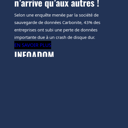
n’arrive qu’aux autres !
Selon une enquête menée par la société de
sauvegarde de données Carbonite, 43% des
entreprises ont subi une perte de données
importante due à un crash de disque dur.
EN SAVOIR PLUS
INFOADOM
Besoin d’aide pour résoudre vos problèmes
informatiques ? Faites confiance à INFOADOM,
votre expert en informatique ! Nous offrons des
services professionnels pour toutes les
plateformes : Windows, MacOS, Android, Apple.
Nous pouvons vous aider à supprimer les virus, à
réinstaller votre système, à dépanner vos réseaux
et serveurs, à récupérer vos données, à installer
des logiciels et des antivirus, à démarrer un