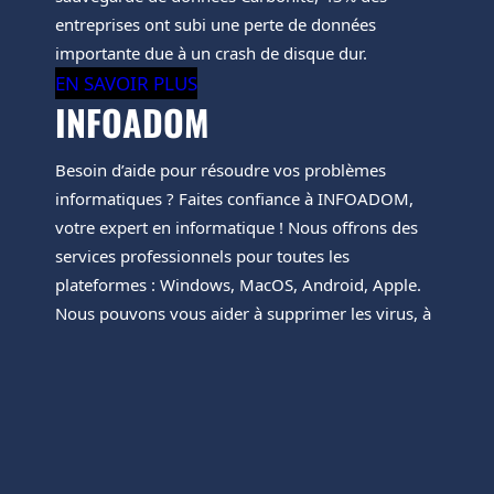
entreprises ont subi une perte de données
importante due à un crash de disque dur.
EN SAVOIR PLUS
INFOADOM
Besoin d’aide pour résoudre vos problèmes
informatiques ? Faites confiance à INFOADOM,
votre expert en informatique ! Nous offrons des
services professionnels pour toutes les
plateformes : Windows, MacOS, Android, Apple.
Nous pouvons vous aider à supprimer les virus, à
réinstaller votre système, à dépanner vos réseaux
et serveurs, à récupérer vos données, à installer
des logiciels et des antivirus, à démarrer un
nouveau PC et à dépanner vos smartphones et
tablettes.
EN SAVOIR PLUS