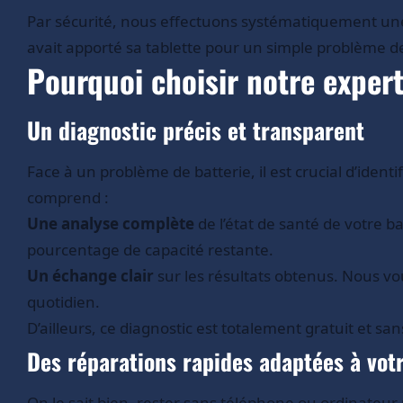
Par sécurité, nous effectuons systématiquement une 
avait apporté sa tablette pour un simple problème de 
Pourquoi choisir notre expert
Un diagnostic précis et transparent
Face à un problème de batterie, il est crucial d’ide
comprend :
Une analyse complète
de l’état de santé de votre b
pourcentage de capacité restante.
Un échange clair
sur les résultats obtenus. Nous v
quotidien.
D’ailleurs, ce diagnostic est totalement gratuit et
Des réparations rapides adaptées à vot
On le sait bien, rester sans téléphone ou ordinateu