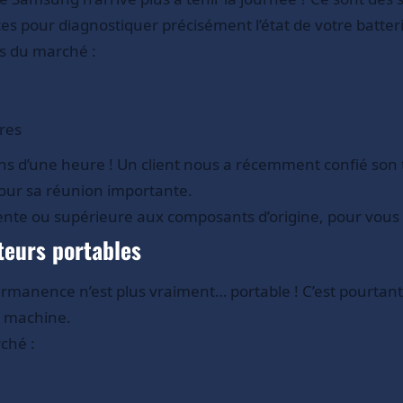
es pour diagnostiquer précisément l’état de votre batter
s du marché :
res
 d’une heure ! Un client nous a récemment confié son 
pour sa réunion importante.
alente ou supérieure aux composants d’origine, pour vou
teurs portables
permanence n’est plus vraiment… portable ! C’est pourt
r machine.
ché :