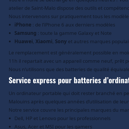
atelier de Saint-Malo dispose des outils et compétenc
Nous intervenons sur pratiquement tous les modèle
iPhone
: de l’iPhone 6 aux derniers modèles
Samsung
: toute la gamme Galaxy et Note
Huawei
,
Xiaomi
,
Sony
et autres marques populai
Le remplacement est généralement possible en moins
11h il repartait avec un appareil comme neuf, prêt 
Nous n’utilisons que des batteries de qualité équiv
Service express pour batteries d’ordina
Un ordinateur portable qui doit rester branché en 
Malouins après quelques années d’utilisation de leu
Notre service couvre les principales marques du mar
Dell, HP et Lenovo pour les professionnels
Asus, Acer et MSI pour les gamers