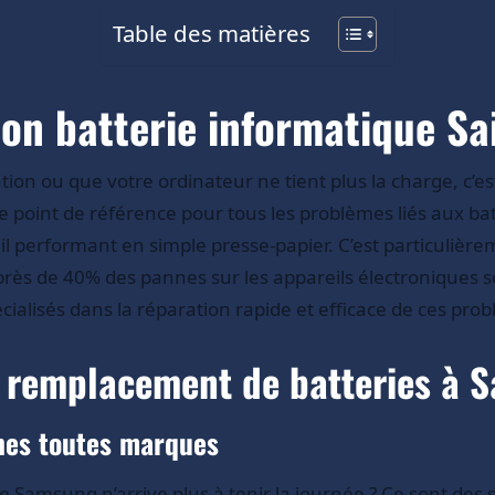
Table des matières
n batterie informatique Sai
n ou que votre ordinateur ne tient plus la charge, c’est 
point de référence pour tous les problèmes liés aux batt
l performant en simple presse-papier. C’est particulière
rès de 40% des pannes sur les appareils électroniques son
sés dans la réparation rapide et efficace de ces probl
t remplacement de batteries à 
nes toutes marques
 Samsung n’arrive plus à tenir la journée ? Ce sont des 