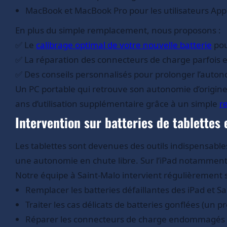
MacBook et MacBook Pro pour les utilisateurs App
En plus du simple remplacement, nous proposons :
✅ Le
calibrage optimal de votre nouvelle batterie
pou
✅ La réparation des connecteurs de charge parfoi
✅ Des conseils personnalisés pour prolonger l’auton
Un PC portable qui retrouve son autonomie d’origine
ans d’utilisation supplémentaire grâce à un simple
r
Intervention sur batteries de tablettes 
Les tablettes sont devenues des outils indispensab
une autonomie en chute libre. Sur l’iPad notamment
Notre équipe à Saint-Malo intervient régulièrement s
Remplacer les batteries défaillantes des iPad et 
Traiter les cas délicats de batteries gonflées (un 
Réparer les connecteurs de charge endommagés