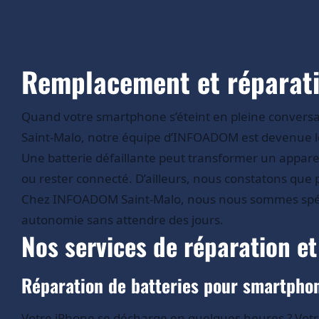
Remplacement et réparatio
Quand votre smartphone s’éteint en pleine conversatio
Saint-Malo, notre équipe d’INFOADOM est devenue le 
Une batterie défaillante peut transformer un apparei
ou rester connecté. D’ailleurs, nous constatons que p
Chez INFOADOM Saint-Malo, nous nous sommes spéciali
autonomie sans attendre des jours.
Nos services de réparation e
Réparation de batteries pour smartpho
Votre iPhone se décharge en quelques heures ? Votre