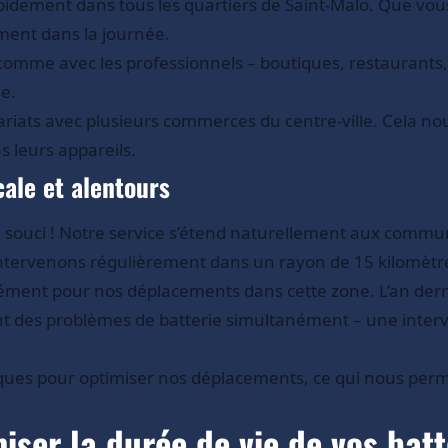
rapidement dans tous les quartiers de Saint-Malo. Que vo
ment dans la journée.
comme avec les professionnels – boutiques, restaurants, h
e.
riats avec plusieurs commerces du centre-ville. Cela no
 leurs appareils.
ale et alentours
e souci ! Notre service s’étend naturellement aux commu
ntervenons régulièrement dans un rayon de 15 kilomètres
ent pour nos déplacements dans cette zone. L’an dernier
nt des problèmes de batterie simultanément – une interve
iques pour optimiser nos déplacements, ce qui nous pe
iser la durée de vie de vos batt