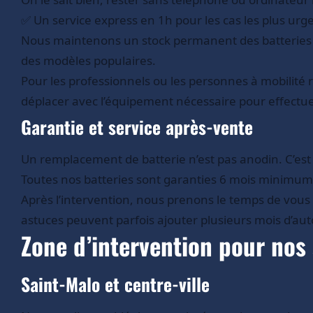
✅ Un service express en 1h pour les cas les plus urgen
Nous maintenons un stock permanent des batteries les
des modèles populaires.
Pour les professionnels ou les personnes à mobilité
déplacer avec l’équipement nécessaire pour effectu
Garantie et service après-vente
Un remplacement de batterie n’est pas anodin. C’est
Toutes nos batteries sont garanties 6 mois minimum
Après l’intervention, nous prenons le temps de vous 
astuces peuvent parfois ajouter plusieurs mois d’aut
Zone d’intervention pour nos 
Saint-Malo et centre-ville