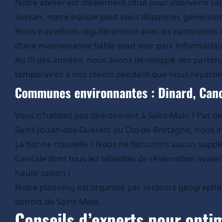
Notre atelier est idéalement situé pour intervenir 
Servan, notre équipe peut vous dépanner, générale
Nous travaillons régulièrement avec les particuliers 
d’une maintenance fiable pour leur parc informatiqu
Au fil des années, nous avons développé des partena
temporaires à nos clients pendant que nous réparons
Communes environnantes : Dinard, Canc
Vous n’habitez pas directement à Saint-Malo ? Pas d
Saint-Jouan-des-Guérets ou Dol-de-Bretagne, nous i
La bonne nouvelle ? Nous ne facturons aucun supplém
Cancale dont tous les tablettes de réservation avaie
haute saison !
Notre planning est organisé par secteurs géograph
dehors de Saint-Malo.
Conseils d’experts pour optim