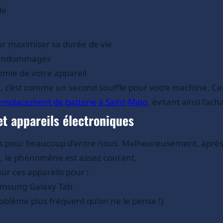
le
r maximiser sa durée de vie
s endommagés
omie de votre appareil
, c’est comme un second souffle pour votre machine. Cert
emplacement de batterie à Saint-Malo
, évitant ainsi l’ac
et appareils électroniques
les pour beaucoup d’entre nous. Malheureusement, après
, le phénomène est assez courant.
ur ces appareils pour :
Samsung Galaxy Tab
problème plus fréquent qu’on ne le pense !)