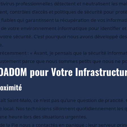
tivirus professionnelles détectent et neutralisent les 
nt, contrôles d’accès et politiques de sécurité pour prot
iables qui garantissent la récupération de vos informati
e votre environnement informatique pour identifier et co
er votre sécurité. C’est pourquoi nous avons développé de
e.
récemment : « Avant, je pensais que la sécurité informa
 justement parce que nous sommes petits que nous ne po
FOADOM pour Votre Infrastructu
roximité
ît Saint-Malo, ce n’est pas qu’une question de praticité. 
 local. Nos techniciens sillonnent quotidiennement les q
ne heure lors des situations urgentes.
 la Pie nous a contactés en panique : leur serveur princi