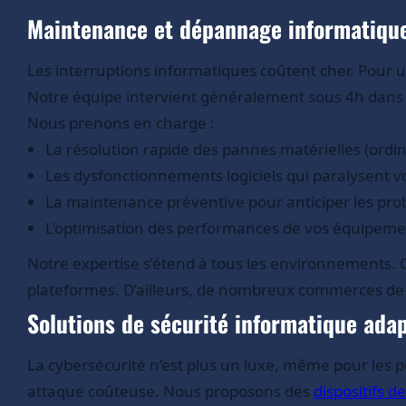
Maintenance et dépannage informatique
Les interruptions informatiques coûtent cher. Pour
Notre équipe intervient généralement sous 4h dans 
Nous prenons en charge :
La résolution rapide des pannes matérielles (ordi
Les dysfonctionnements logiciels qui paralysent vo
La maintenance préventive pour anticiper les pr
L’optimisation des performances de vos équipeme
Notre expertise s’étend à tous les environnements. 
plateformes. D’ailleurs, de nombreux commerces de l
Solutions de sécurité informatique ad
La cybersécurité n’est plus un luxe, même pour les 
attaque coûteuse. Nous proposons des
dispositifs d