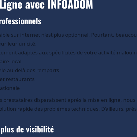
 Ligne avec INFOADOM
rofessionnels
sible sur internet n’est plus optionnel. Pourtant, beauc
r leur unicité.
tement adaptés aux spécificités de votre activité malouin
aire local
le au-delà des remparts
et restaurants
nationale
 prestataires disparaissent après la mise en ligne, nous
ésolution rapide des problèmes techniques. D’ailleurs, prè
lus de visibilité