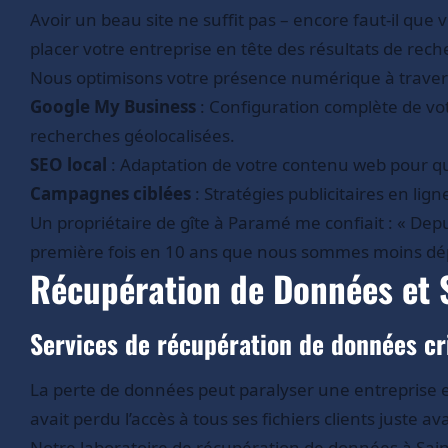
Avoir un beau site ne suffit pas – encore faut-il que
placer votre entreprise en tête des résultats de rech
Nous optimisons votre présence numérique à travers
Google My Business
: Configuration complète de vot
recherches géolocalisées.
SEO local
: Adaptation de votre contenu web pour qu’
Campagnes ciblées
: Stratégies publicitaires en li
Un propriétaire de gîte à Paramé me confiait : « Dep
première fois en 10 ans que nous sommes moins dép
Récupération de Données et 
Services de récupération de données cr
La perte de données peut paralyser une entreprise 
avait perdu l’accès à tous ses fichiers clients juste
Notre laboratoire de récupération de données à Sai