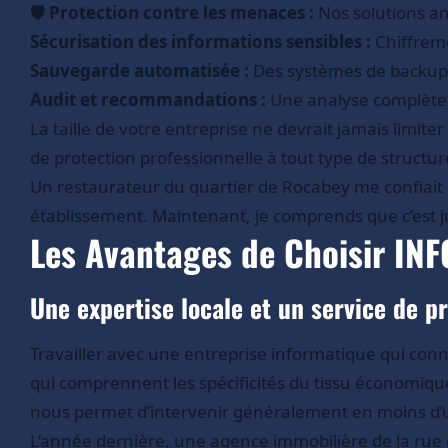
🛡️ Protection contre les menaces :
Nos solutions an
Sécurisation des informations sensibles :
Chiffreme
Sauvegarde automatisée :
Des systèmes de backup f
Audit et recommandations :
Une analyse complète d
La taille de votre entreprise ne devrait jamais limit
de protection professionnelle à tout type de structur
Un restaurateur du quartier de Rocabey me confiait 
établissement. Maintenant, je comprends que c’est
Les Avantages de Choisir IN
Une expertise locale et un service de p
Travailler avec une entreprise informatique qui conna
qui comprennent les spécificités du tissu économique
nous permet d’intervenir généralement en moins d’u
L’année dernière, une agence immobilière de la rue de