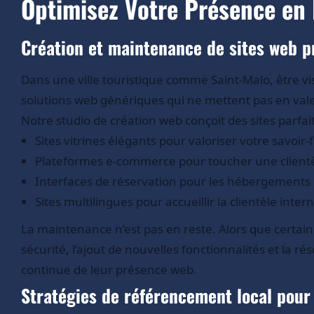
Optimisez Votre Présence en
Création et maintenance de sites web p
Dans une ville touristique comme Saint-Malo, être vi
solutions web génériques qui ne mettent pas en valeu
Notre studio de création web conçoit des sites parfai
Sites vitrines élégants pour valoriser votre savoir-f
Plateformes e-commerce pour toucher une clientè
Interfaces de réservation pour les hébergements 
Sites multilingues pour accueillir la clientèle inter
La maintenance n’est pas en reste. Alors que certains
sécurité, l’ajout de nouvelles fonctionnalités et la r
continue de leur présence web.
Stratégies de référencement local pour p