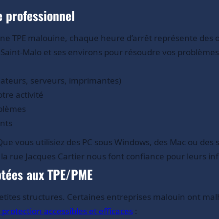
 professionnel
 une TPE malouine, chaque heure d’arrêt représente des
Saint-Malo et ses environs pour résoudre vos problèmes
nateurs, serveurs, imprimantes)
tre activité
oblèmes
nts
Que vous utilisiez des PC sous Windows, des Mac ou des s
a rue Jacques Cartier nous font confiance pour leurs inf
aptées aux TPE/PME
petites structures. Certaines entreprises malouin ont m
e protection accessibles et efficaces
: