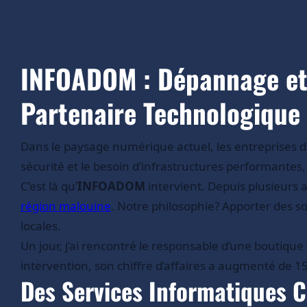
INFOADOM : Dépannage et 
Partenaire Technologique
Dans le paysage numérique actuel, les entreprises d
sécurité et le besoin d’infrastructures performantes,
C’est là qu’
INFOADOM
intervient. Depuis plusieurs
région malouine
. Notre philosophie? Apporter des s
locales.
Un jour, j’ai rencontré le responsable d’une boutiqu
intervention, son chiffre d’affaires a augmenté de 
Des Services Informatiques C