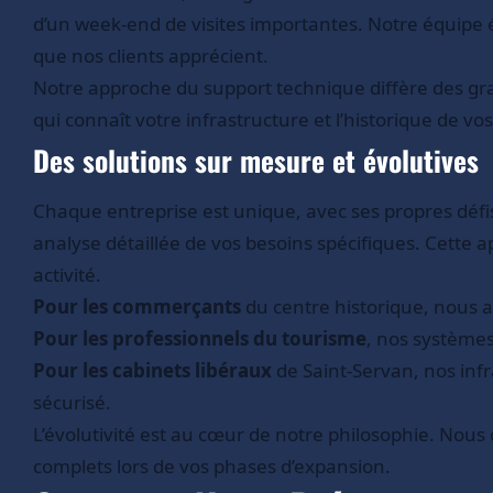
d’un week-end de visites importantes. Notre équipe ét
que nos clients apprécient.
Notre approche du support technique diffère des g
qui connaît votre infrastructure et l’historique de vo
Des solutions sur mesure et évolutives
Chaque entreprise est unique, avec ses propres déf
analyse détaillée de vos besoins spécifiques. Cett
activité.
Pour les commerçants
du centre historique, nous a
Pour les professionnels du tourisme
, nos systèmes
Pour les cabinets libéraux
de Saint-Servan, nos infr
sécurisé.
L’évolutivité est au cœur de notre philosophie. Nou
complets lors de vos phases d’expansion.