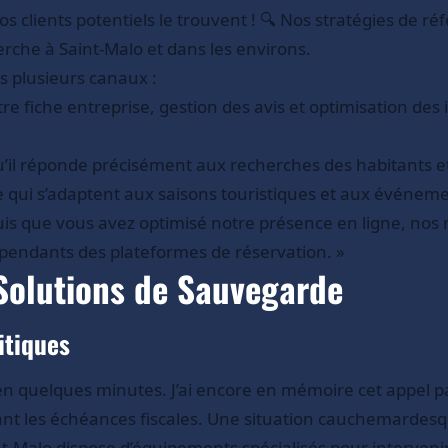
 vos clients potentiels le trouvent ! 🔍 Nos stratégies d
erche à Saint-Malo et dans les environs.
 plusieurs canaux :
re fiche entreprise, gestion des avis et optimisation des
il réponde précisément aux recherches des habitants et 
gne qui s’adaptent aux saisons touristiques et aux événem
uis que vous avez optimisé notre présence en ligne, nos 
endants des plateformes de réservation. »
Solutions de Sauvegarde
itiques
en quelques minutes. J’ai encore en mémoire cet appel p
 avant les échéances fiscales. Une situation cauchemardes
nt-Malo dispose d’équipements spécialisés pour interven