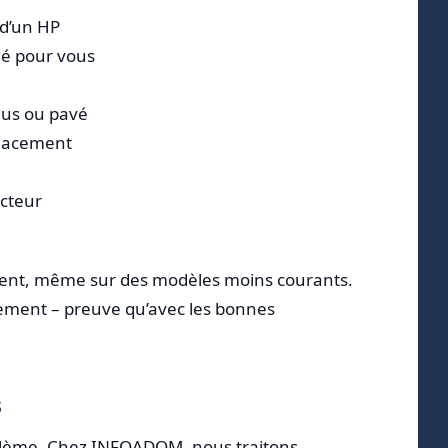
 d’un HP
gé pour vous
lus ou pavé
placement
ecteur
ement, même sur des modèles moins courants.
rement – preuve qu’avec les bonnes
s
problème. Chez INFOADOM, nous traitons