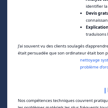
identifier 
Devis grat
connaissan
Explicatio
traduisons
J’ai souvent vu des clients soulagés d’apprend
était persuadée que son ordinateur était bon p
nettoyage systè
problème d’ord
Nos compétences techniques couvrent pratiquem
les problèmes matériels les plus fréquents tou