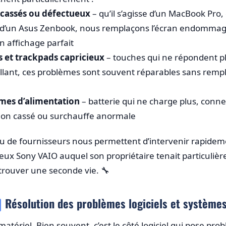
 cassés ou défectueux
– qu’il s’agisse d’un MacBook Pro,
u d’un Asus Zenbook, nous remplaçons l’écran endomma
 affichage parfait
s et trackpads capricieux
– touches qui ne répondent p
aillant, ces problèmes sont souvent réparables sans rem
mes d’alimentation
– batterie qui ne charge plus, conn
tion cassé ou surchauffe anormale
eau de fournisseurs nous permettent d’intervenir rapid
eux Sony VAIO auquel son propriétaire tenait particuliè
trouver une seconde vie. 🔧
Résolution des problèmes logiciels et système
matériel. Bien souvent, c’est le côté logiciel qui pose 