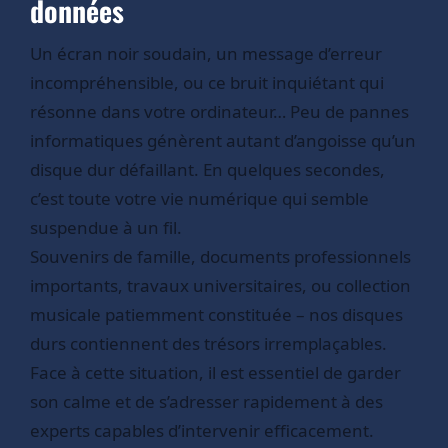
données
Un écran noir soudain, un message d’erreur
incompréhensible, ou ce bruit inquiétant qui
résonne dans votre ordinateur… Peu de pannes
informatiques génèrent autant d’angoisse qu’un
disque dur défaillant. En quelques secondes,
c’est toute votre vie numérique qui semble
suspendue à un fil.
Souvenirs de famille, documents professionnels
importants, travaux universitaires, ou collection
musicale patiemment constituée – nos disques
durs contiennent des trésors irremplaçables.
Face à cette situation, il est essentiel de garder
son calme et de s’adresser rapidement à des
experts capables d’intervenir efficacement.