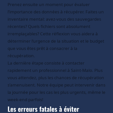
Prenez ensuite un moment pour évaluer
l’importance des données à récupérer. Faites un
inventaire mental: avez-vous des sauvegardes
récentes? Quels fichiers sont absolument
irremplaçables? Cette réflexion vous aidera à
déterminer l’urgence de la situation et le budget
que vous êtes prêt à consacrer à la
récupération.
La dernière étape consiste à contacter
rapidement un professionnel à Saint-Malo. Plus
vous attendez, plus les chances de récupération
s’amenuisent. Notre équipe peut intervenir dans
la journée pour les cas les plus urgents, même le
week-end parfois!
Les erreurs fatales à éviter