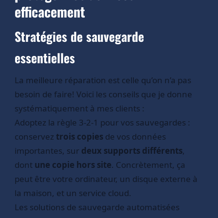
efficacement
Stratégies de sauvegarde
essentielles
La meilleure réparation est celle qu’on n’a pas
besoin de faire! Voici les conseils que je donne
systématiquement à mes clients :
Adoptez la règle 3-2-1 pour vos sauvegardes :
conservez
trois copies
de vos données
importantes, sur
deux supports différents
,
dont
une copie hors site
. Concrètement, ça
peut être votre ordinateur, un disque externe à
la maison, et un service cloud.
Les solutions de sauvegarde automatisées