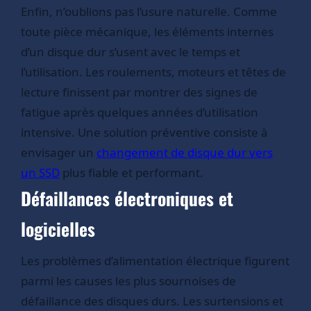
Enfin, n’oublions pas l’usure naturelle. Comme
toute pièce mécanique, les éléments internes
d’un disque dur s’usent avec le temps et
l’utilisation. Les roulements, moteurs et têtes de
lecture finissent par montrer des signes de
fatigue après quelques années d’utilisation
intensive. Une solution préventive consiste à
envisager un
changement de disque dur vers
un SSD
plus fiable et performant.
Défaillances électroniques et
logicielles
Les problèmes d’alimentation électrique figurent
parmi les causes les plus sournoises de
défaillance des disques durs. Les surtensions et