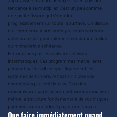
apparaissent d’abord de façon isolée puis ont
tendance à se multiplier. C’est un peu comme
une petite fissure qui s’étendrait
progressivement sur toute la surface. Un disque
qui commence à présenter plusieurs secteurs
défectueux est généralement condamné à plus
ou moins brève échéance.
Et n’oublions pas les malwares et virus
informatiques! Ces programmes malveillants
peuvent parfois cibler spécifiquement les
systèmes de fichiers, rendant illisibles vos
données les plus précieuses. Certains
ransomwares particulièrement vicieux modifient
même la structure fondamentale de vos disques
pour vous contraindre à payer une rançon.
Que faire immédiatement quand