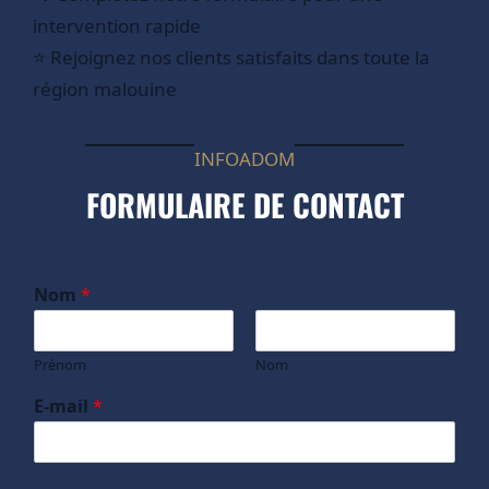
intervention rapide
⭐ Rejoignez nos clients satisfaits dans toute la
région malouine
INFOADOM
FORMULAIRE DE CONTACT
Nom
*
Prénom
Nom
E-mail
*