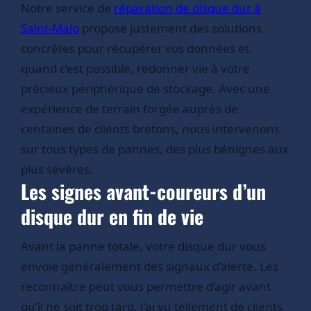
Notre service de
réparation de disque dur à
Saint-Malo
propose justement des solutions
concrètes pour récupérer vos données et,
quand c’est possible, redonner vie à votre
précieux périphérique de stockage. Avec une
expérience de terrain forgée auprès de
centaines de clients bretons, nous intervenons
sur tous types de pannes, des plus bénignes aux
plus sévères.
Les signes avant-coureurs d’un
disque dur en fin de vie
Avant la panne totale, votre disque dur vous
envoie généralement des signaux d’alerte. Les
reconnaître peut vous permettre d’agir avant
qu’il ne soit trop tard. J’ai vu tellement de clients