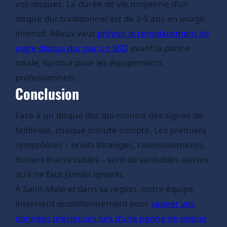
vos disques. La durée de vie moyenne d’un
disque dur traditionnel est de 3-5 ans en usage
intensif. Mieux vaut
prévoir le remplacement de
votre disque dur par un SSD
avant la panne
totale, surtout pour les équipements
professionnels.
Conclusion
Face à un disque dur qui montre des signes de
faiblesse, chaque minute compte. Les premiers
symptômes – bruits étranges, ralentissements,
fichiers inaccessibles – sont de véritables alertes
qu’il ne faut jamais ignorer.
À Saint-Malo et dans sa région, notre équipe
intervient quotidiennement pour
sauver vos
données précieuses lors d’une panne de disque