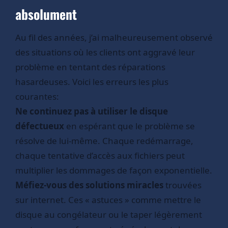
absolument
Au fil des années, j’ai malheureusement observé
des situations où les clients ont aggravé leur
problème en tentant des réparations
hasardeuses. Voici les erreurs les plus
courantes:
Ne continuez pas à utiliser le disque
défectueux
en espérant que le problème se
résolve de lui-même. Chaque redémarrage,
chaque tentative d’accès aux fichiers peut
multiplier les dommages de façon exponentielle.
Méfiez-vous des solutions miracles
trouvées
sur internet. Ces « astuces » comme mettre le
disque au congélateur ou le taper légèrement