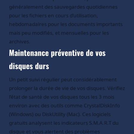
généralement des sauvegardes quotidiennes
pour les fichiers en cours d’utilisation,
hebdomadaires pour les documents importants
mais peu modifiés, et mensuelles pour les
archives.
Maintenance préventive de vos
disques durs
Un petit suivi régulier peut considérablement
prolonger la durée de vie de vos disques. Vérifiez
l’état de santé de vos disques tous les 3 mois
environ avec des outils comme CrystalDiskInfo
(Windows) ou DiskUtility (Mac). Ces logiciels
gratuits analysent les indicateurs S.M.A.R.T du
disque et vous alertent des problèmes