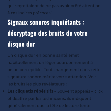
qui regrettaient de ne pas avoir prêté attention
à ces indices précoces!
Signaux sonores inquiétants :
décryptage des bruits de votre
disque dur
Un disque dur en bonne santé émet
habituellement un léger bourdonnement à
peine perceptible. Tout changement dans cette
signature sonore mérite votre attention. Voici
les bruits les plus révélateurs :
Les cliquetis répétitifs
– Souvent appelés « click
of death » par les techniciens, ils indiquent
généralement que la tête de lecture tente