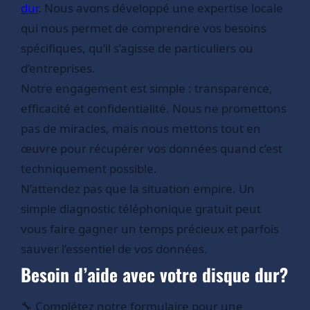
dur
. Nous avons développé une expertise locale
qui nous permet de comprendre vos besoins
spécifiques, qu’il s’agisse de particuliers ou
d’entreprises.
Notre engagement est simple : transparence,
efficacité et confidentialité. Nous ne promettons
pas de miracles, mais nous mettons tout en
œuvre pour récupérer vos données quand c’est
techniquement possible.
N’attendez pas que la situation empire. Un
simple diagnostic téléphonique gratuit peut
vous faire gagner un temps précieux et parfois
sauver l’essentiel de vos données.
Besoin d’aide avec votre disque dur?
🔧 Complétez notre formulaire pour une