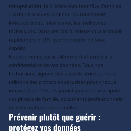
récupération
. Je préfère être honnête d’emblée
: certains disques sont malheureusement
irrécupérables, même avec les meilleures
techniques. Dans ces cas-là, mieux vaut le savoir
rapidement plutôt que de nourrir de faux
espoirs.
Nous sommes particulièrement attentifs à la
confidentialité de vos données. Tous nos
techniciens signent des accords stricts et nous
utilisons des protocoles sécurisés pour chaque
intervention. C’est essentiel quand on manipule
vos photos de famille, documents professionnels
ou informations personnelles.
Prévenir plutôt que guérir :
protégez vos données