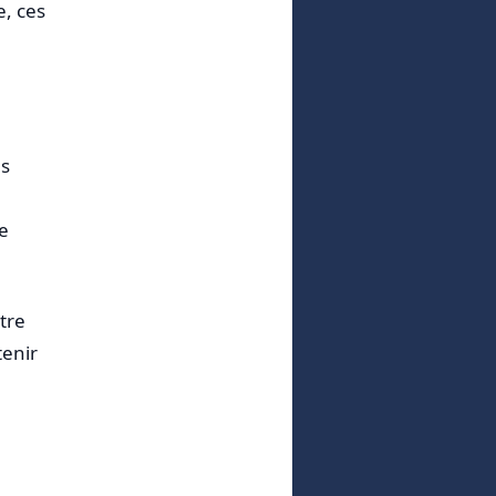
e, ces
es
e
tre
tenir