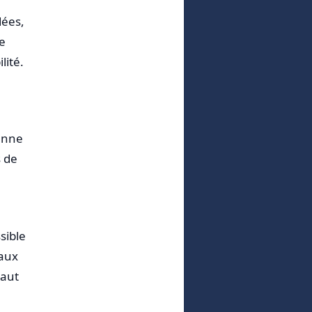
dées,
ie
lité.
anne
s de
sible
iaux
vaut