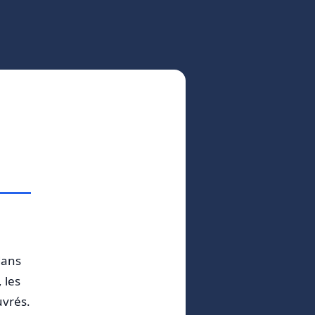
dans
 les
uvrés.