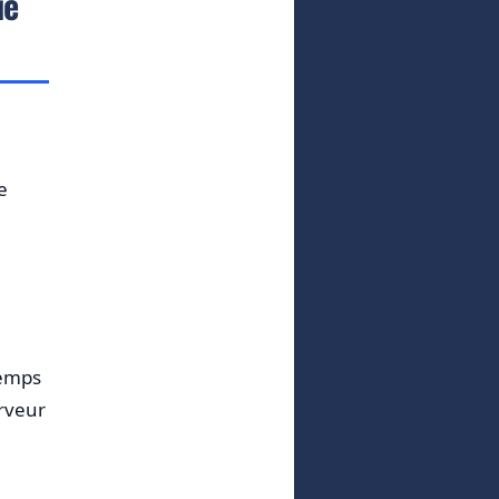
ue
e
temps
erveur