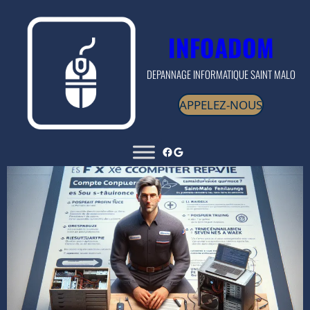
Aller
au
INFOADOM
contenu
DEPANNAGE INFORMATIQUE SAINT MALO
APPELEZ-NOUS
Facebook
Google