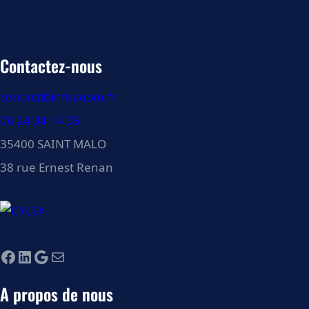
Contactez-nous
contact@infoadom.fr
06 24 34 14 05
35400 SAINT MALO
38 rue Ernest Renan
Facebook
LinkedIn
Google
E-mail
A propos de nous